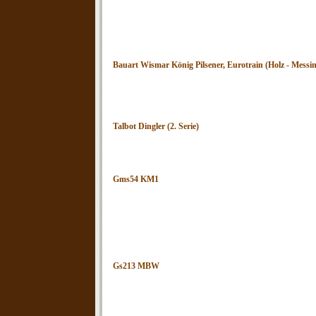
Bauart Wismar König Pilsener, Eurotrain (Holz - Messi
Talbot Dingler (2. Serie)
G
ms54 KM1
Gs213 MBW