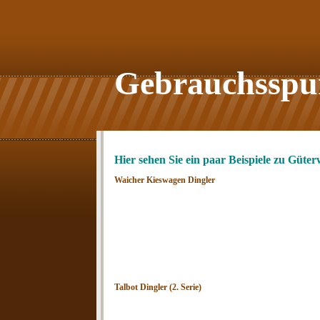
Gebrauchsspu
Hier sehen Sie ein paar Beispiele zu Güte
Waicher Kieswagen Dingler
Talbot Dingler (2. Serie)