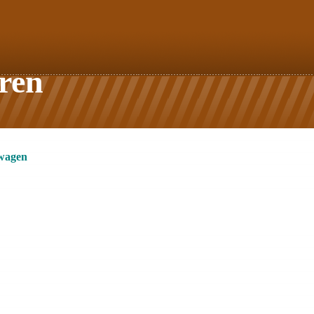
ren
rwagen