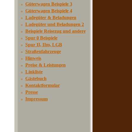
Güterwagen Beispiele 3
Güterwagen Beispiele 4
Ladegüter & Beladungen
Ladegüter und Beladungen 2
Beispiele Reisezug und andere
Spur 0 Beispiele
Spur II, IIm, LGB
Straßenfahrzeuge
Hinweis
Preise & Leistungen
Linkliste
Gästebuch
Kontaktformular
Presse
Impressum